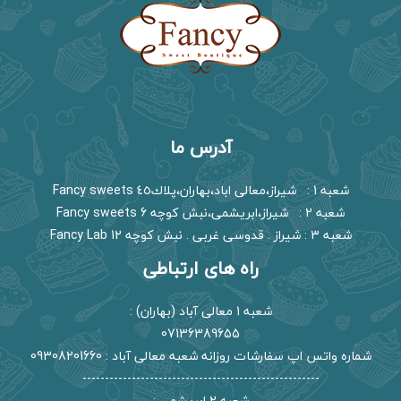
آدرس ما
شعبه 1 : شیراز،معالی اباد،بهاران،پلاك٤٥ Fancy sweets
شعبه 2 : شیراز،ابریشمی،نبش کوچه 6 Fancy sweets
شعبه 3 : شیراز . قدوسی غربی . نبش کوچه 12 Fancy Lab
راه های ارتباطی
شعبه 1 معالی آباد (بهاران) :
07136389655
شماره واتس اپ سفارشات روزانه شعبه معالی آباد : 09308201660
-----------------------------------------------------
شعبه 2 ابریشمی :