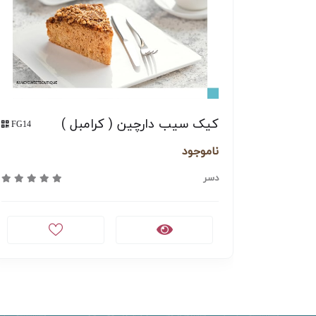
کیک سیب دارچین ( کرامبل )
FG14
FG48
ناموجود
دسر