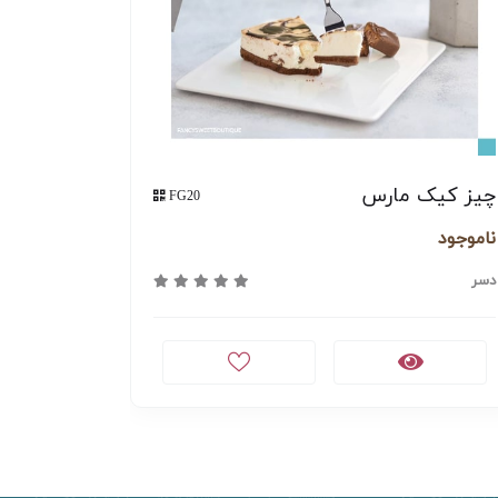
چیز کیک مارس
کیک ویکتو
FG20
ناموجود
1,200,000 تومان
دسر
دسر