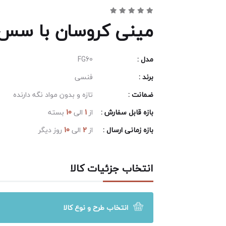
مینی کروسان با سس
مدل :
FG60
برند :
فنسی
ضمانت :
تازه و بدون مواد نگه دارنده
بازه قابل سفارش :
از
1
الی
10
بسته
بازه زمانی ارسال :
از
2
الی
10
روز دیگر
انتخاب جزئیات کالا
انتخاب طرح و نوع کالا