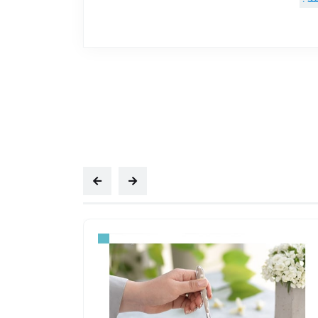
شرح
مبلغ
شود )