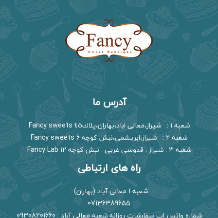
آدرس ما
شعبه 1 : شیراز،معالی اباد،بهاران،پلاك٤٥ Fancy sweets
شعبه 2 : شیراز،ابریشمی،نبش کوچه 6 Fancy sweets
شعبه 3 : شیراز . قدوسی غربی . نبش کوچه 12 Fancy Lab
راه های ارتباطی
شعبه 1 معالی آباد (بهاران) :
07136389655
شماره واتس اپ سفارشات روزانه شعبه معالی آباد : 09308201660