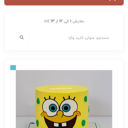
نمایش
1
الی
12
از
13
کالا