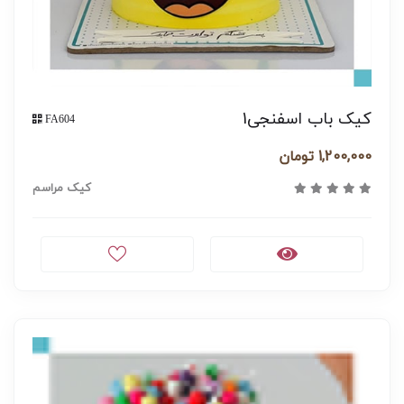
کیک باب اسفنجی1
FA604
1,200,000 تومان
کیک مراسم