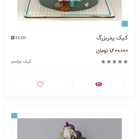
کیک پدربزرگ
FA333
1,200,000 تومان
کیک مراسم